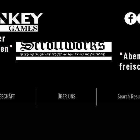
er
ten"
"Abe
freis
ESCHÄFT
ÜBER UNS
Search Resu