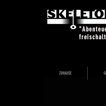
"Abenteu
freischal
ZUHAUSE
G