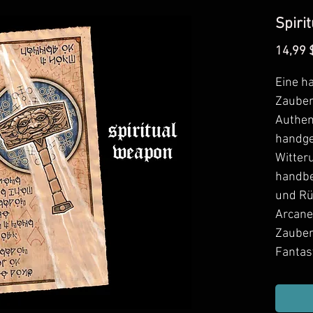
Spirit
14,99 
Eine ha
Zauberr
Authen
handge
Witter
handbe
und Rü
Arcane
Zauber
Fantas
handgef
Spiele.
nächst