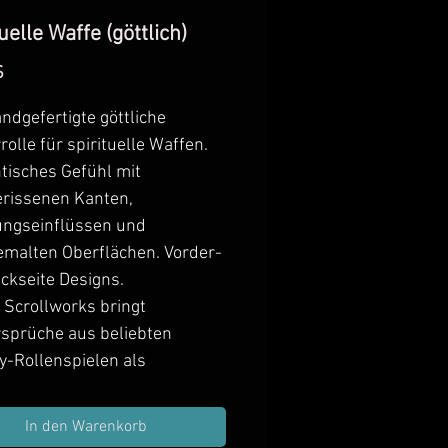
uelle Waffe (göttlich)
Preis
$
ndgefertigte göttliche
olle für spirituelle Waffen.
tisches Gefühl mit
rissenen Kanten,
ungseinflüssen und
malten Oberflächen. Vorder-
ckseite Designs.
 Scrollworks bringt
sprüche aus beliebten
y-Rollenspielen als
ertigte Requisiten in Ihre
 Nehmen Sie sie in Ihre
In den Warenkorb
e Schatzsuche auf, schenken