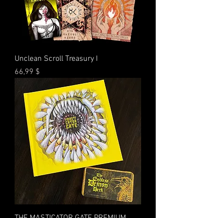
Unclean Scroll Treasury I
Preis
66,99 $
THE MASTICATOR GATE PREMIUM