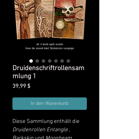
Druidenschriftrollensam
mlung 1
Preis
39,99 $
In den Warenkorb
Diese Sammlung enthält die
Druidenrollen Entangle
,
Barkskin
und
Moonbeam
.