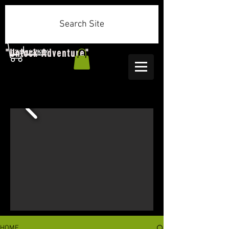
Search Site
"Unlock Adventure"
HOME