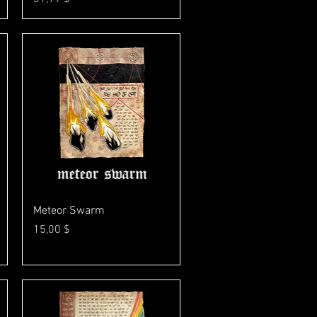
Γρήγορη προβολή
Meteor Swarm
Τιμή
15,00 $