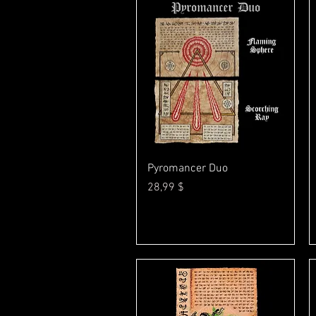
Γρήγορη προβολή
Pyromancer Duo
Τιμή
28,99 $