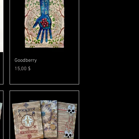
Γρήγορη προβολή
Goodberry
Τιμή
15,00 $