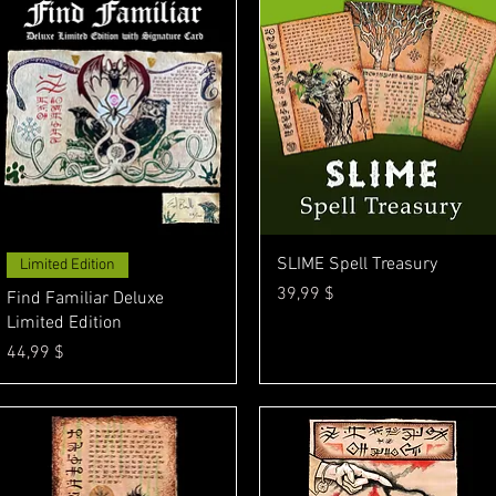
Γρήγορη προβολή
Γρήγορη προβολή
SLIME Spell Treasury
Limited Edition
Τιμή
39,99 $
Find Familiar Deluxe
Limited Edition
Τιμή
44,99 $