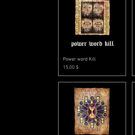
Γρήγορη προβολή
Power word Kill
Τιμή
15,00 $