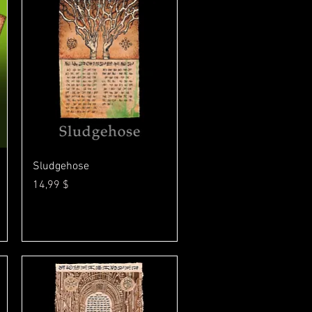
Γρήγορη προβολή
Sludgehose
Τιμή
14,99 $