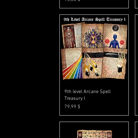
Γρήγορη προβολή
9th level Arcane Spell
Treasury I
Τιμή
79,99 $