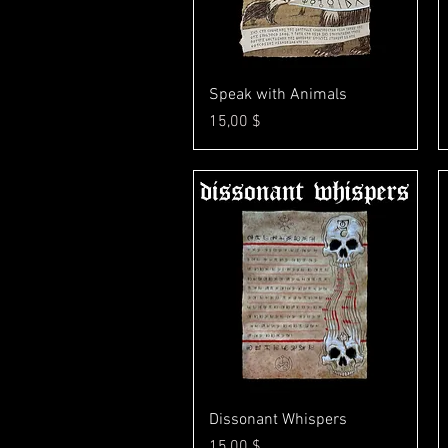
Γρήγορη προβολή
Speak with Animals
Τιμή
15,00 $
Γρήγορη προβολή
Dissonant Whispers
Τιμή
15,00 $