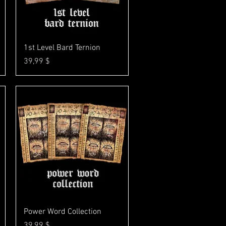
Γρήγορη προβολή
1st Level Bard Ternion
Τιμή
39,99 $
Γρήγορη προβολή
Power Word Collection
Τιμή
39,99 $