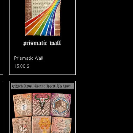
Γρήγορη προβολή
Prismatic Wall
Τιμή
15,00 $