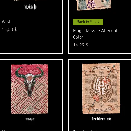
Γρήγορη προβολή
Γρήγορη προβολή
Wish
Back in Stock
Τιμή
15,00 $
Magic Missile Alternate
Color
Τιμή
14,99 $