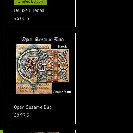
Γρήγορη προβολή
Limited Edition
Deluxe Fireball
Τιμή
45,00 $
Γρήγορη προβολή
Open Sesame Duo
Τιμή
28,99 $