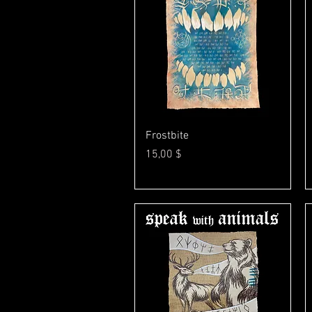
Γρήγορη προβολή
Frostbite
Τιμή
15,00 $