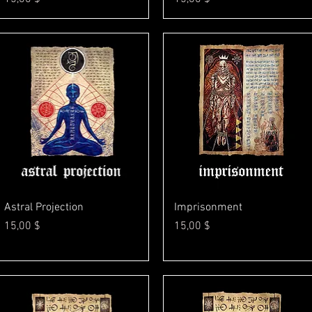
Γρήγορη προβολή
Γρήγορη προβολή
Astral Projection
Imprisonment
Τιμή
Τιμή
15,00 $
15,00 $