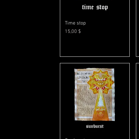
Γρήγορη προβολή
Time stop
Τιμή
15,00 $