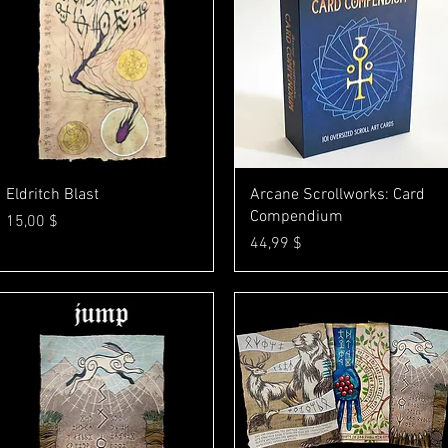
Γρήγορη προβολή
Γρήγορη προβολή
Eldritch Blast
Arcane Scrollworks: Card
Compendium
Τιμή
15,00 $
Τιμή
44,99 $