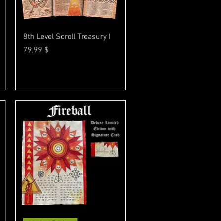
Γρήγορη προβολή
8th Level Scroll Treasury I
Τιμή
79,99 $